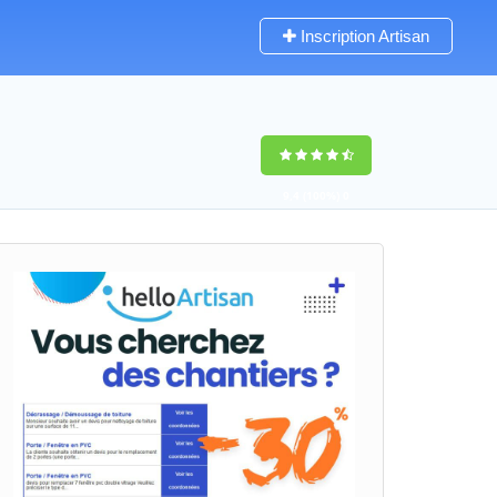
Inscription Artisan
9,4
(100%)
0
votes